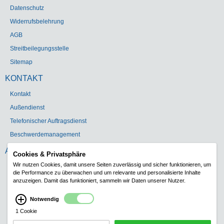
Datenschutz
Widerrufsbelehrung
AGB
Streitbeilegungsstelle
Sitemap
KONTAKT
Kontakt
Außendienst
Telefonischer Auftragsdienst
Beschwerdemanagement
ADRESSE
Cookies & Privatsphäre
Wir nutzen Cookies, damit unsere Seiten zuverlässig und sicher funktionieren, um
Gebr. Heinemann GmbH & Co. KG
die Performance zu überwachen und um relevante und personalisierte Inhalte
Carl-Schurz-Str. 5
anzuzeigen. Damit das funktioniert, sammeln wir Daten unserer Nutzer.
41460 Neuss
Notwendig
Telefon:
+49 (0)2131 1808-0
1 Cookie
Telefax: +49 (0)2131 129507