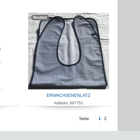
Neuheit
ERWACHSENENLATZ
Artikelnr. 897753
Seite
1
2