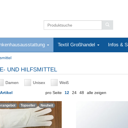
nkenhausausstattung
Textil Großhandel
Infos & 
smittel
E- UND HILFSMITTEL
Damen
Unisex
Weiß
Artikel
pro Seite
12
24
48
alle zeigen
erangebot
Topseller
Neuheit