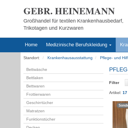
GEBR. HEINEMANN
Großhandel für textilen Krankenhausbedarf,
Trikotagen und Kurzwaren
Home
Medizinische Berufskleidung
Kra
Standort:
Krankenhausausstattung
Pflege- und Hilf
PFLEG
Bettwäsche
Bettlaken
Filter
Bettwaren
Artikel:
17 
Frottierwaren
Geschirrtücher
Sond
Matratzen
Funktionstücher
Decken