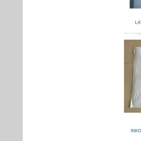
LA
INK