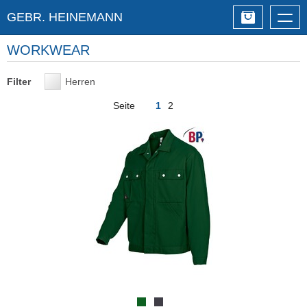
GEBR. HEINEMANN
Togg
navig
WORKWEAR
Filter
Herren
Seite
1
2