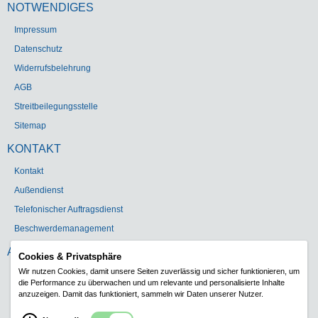
NOTWENDIGES
Impressum
Datenschutz
Widerrufsbelehrung
AGB
Streitbeilegungsstelle
Sitemap
KONTAKT
Kontakt
Außendienst
Telefonischer Auftragsdienst
Beschwerdemanagement
ADRESSE
Cookies & Privatsphäre
Wir nutzen Cookies, damit unsere Seiten zuverlässig und sicher funktionieren, um
Gebr. Heinemann GmbH & Co. KG
die Performance zu überwachen und um relevante und personalisierte Inhalte
Carl-Schurz-Str. 5
anzuzeigen. Damit das funktioniert, sammeln wir Daten unserer Nutzer.
41460 Neuss