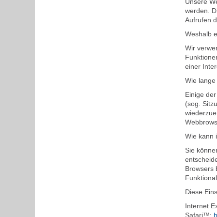
Unsere Web
werden. Di
Aufrufen d
Weshalb e
Wir verwe
Funktione
einer Int
Wie lange
Einige de
(sog. Sit
wiederzuer
Webbrows
Wie kann 
Sie könne
entscheide
Browsers b
Funktiona
Diese Eins
Internet 
Safari™:
h