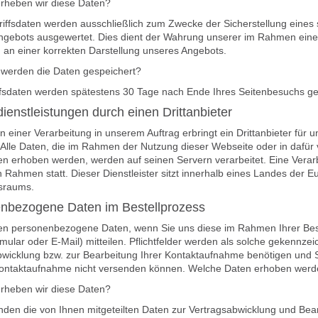
rheben wir diese Daten?
iffsdaten werden ausschließlich zum Zwecke der Sicherstellung eines 
ngebots ausgewertet. Dies dient der Wahrung unserer im Rahmen ein
 an einer korrekten Darstellung unseres Angebots.
 werden die Daten gespeichert?
iffsdaten werden spätestens 30 Tage nach Ende Ihres Seitenbesuchs ge
ienstleistungen durch einen Drittanbieter
einer Verarbeitung in unserem Auftrag erbringt ein Drittanbieter für 
 Alle Daten, die im Rahmen der Nutzung dieser Webseite oder in dafü
n erhoben werden, werden auf seinen Servern verarbeitet. Eine Verarb
n Rahmen statt. Dieser Dienstleister sitzt innerhalb eines Landes der
tsraums.
nbezogene Daten im Bestellprozess
en personenbezogene Daten, wenn Sie uns diese im Rahmen Ihrer Beste
mular oder E-Mail) mitteilen. Pflichtfelder werden als solche gekennzei
bwicklung bzw. zur Bearbeitung Ihrer Kontaktaufnahme benötigen und S
Kontaktaufnahme nicht versenden können. Welche Daten erhoben werden,
rheben wir diese Daten?
den die von Ihnen mitgeteilten Daten zur Vertragsabwicklung und Bear