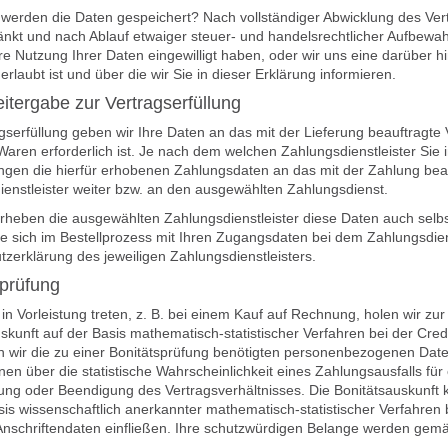
werden die Daten gespeichert? Nach vollständiger Abwicklung des Vert
nkt und nach Ablauf etwaiger steuer- und handelsrechtlicher Aufbewahru
ere Nutzung Ihrer Daten eingewilligt haben, oder wir uns eine darübe
 erlaubt ist und über die wir Sie in dieser Erklärung informieren.
itergabe zur Vertragserfüllung
gserfüllung geben wir Ihre Daten an das mit der Lieferung beauftragte
 Waren erforderlich ist. Je nach dem welchen Zahlungsdienstleister Si
gen die hierfür erhobenen Zahlungsdaten an das mit der Zahlung beauft
enstleister weiter bzw. an den ausgewählten Zahlungsdienst.
rheben die ausgewählten Zahlungsdienstleister diese Daten auch selbst
 sich im Bestellprozess mit Ihren Zugangsdaten bei dem Zahlungsdienst
zerklärung des jeweiligen Zahlungsdienstleisters.
sprüfung
 in Vorleistung treten, z. B. bei einem Kauf auf Rechnung, holen wir z
skunft auf der Basis mathematisch-statistischer Verfahren bei der Cred
ln wir die zu einer Bonitätsprüfung benötigten personenbezogenen Dat
nen über die statistische Wahrscheinlichkeit eines Zahlungsausfalls 
ng oder Beendigung des Vertragsverhältnisses. Die Bonitätsauskunft 
sis wissenschaftlich anerkannter mathematisch-statistischer Verfahre
nschriftendaten einfließen. Ihre schutzwürdigen Belange werden gemä