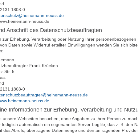
nd
9 2131 1808-0
tenschutz@heinemann-neuss.de
www.heinemann-neuss.de
d Anschrift des Datenschutzbeauftragten
n zur Erhebung, Verarbeitung oder Nutzung Ihrer personenbezogenen D
on Daten sowie Widerruf erteilter Einwilligungen wenden Sie sich bit
n:
inemann
tzbeauftragter Frank Krücken
z-Str. 5
uss
nd
9 2131 1808-0
tenschutzbeauftragter@heinemann-neuss.de
www.heinemann-neuss.de
ine Informationen zur Erhebung, Verarbeitung und Nut
n unsere Webseiten besuchen, ohne Angaben zu Ihrer Person zu machen
lediglich automatisch ein sogenanntes Server-Logfile, das z. B. den 
it des Abrufs, übertragene Datenmenge und den anfragenden Provider (