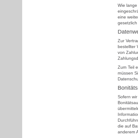
Wie lange 
eingeschrä
eine weit
gesetzlich
Datenwe
Zur Vertra
bestellter
von Zahlun
Zahlungsdi
Zum Teil e
müssen Sie
Datenschut
Bonität
Sofern wir
Bonitätsau
übermitte
Informatio
Durchführu
die auf Ba
anderem A