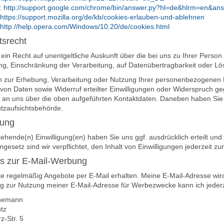
:
http://support.google.com/chrome/bin/answer.py?hl=de&hlrm=en&a
https://support.mozilla.org/de/kb/cookies-erlauben-und-ablehnen
http://help.opera.com/Windows/10.20/de/cookies.html
tsrecht
ein Recht auf unentgeltliche Auskunft über die bei uns zu Ihrer Person
ng, Einschränkung der Verarbeitung, auf Datenübertragbarkeit oder L
n zur Erhebung, Verarbeitung oder Nutzung Ihrer personenbezogenen D
von Daten sowie Widerruf erteilter Einwilligungen oder Widerspruch 
kt an uns über die oben aufgeführten Kontaktdaten. Daneben haben Si
tzaufsichtsbehörde.
gung
ehende(n) Einwilligung(en) haben Sie uns ggf. ausdrücklich erteilt und 
gesetz sind wir verpflichtet, den Inhalt von Einwilligungen jederzeit zu
is zur E-Mail-Werbung
te regelmäßig Angebote per E-Mail erhalten. Meine E-Mail-Adresse wi
ng zur Nutzung meiner E-Mail-Adresse für Werbezwecke kann ich jederze
inemann
tz
z-Str. 5