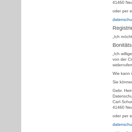
41460 Ne
oder per e
datensch
Registri
„Ich möcht
Bonität
„Ich willi
von der Cr
widerrufen
Wie kann 
Sie können
Gebr. He
Datenschu
Carl-Schur
41460 Ne
oder per e
datensch