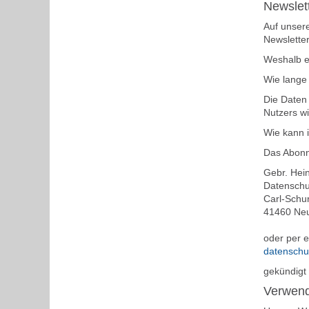
Newslet
Auf unsere
Newslette
Weshalb e
Wie lange
Die Daten 
Nutzers wi
Wie kann i
Das Abonn
Gebr. Hei
Datenschu
Carl-Schur
41460 Ne
oder per e
datensch
gekündigt
Verwend