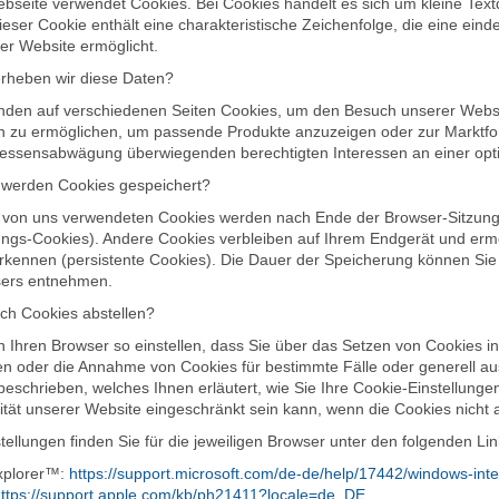
seite verwendet Cookies. Bei Cookies handelt es sich um kleine Text
eser Cookie enthält eine charakteristische Zeichenfolge, die eine eind
er Website ermöglicht.
rheben wir diese Daten?
nden auf verschiedenen Seiten Cookies, um den Besuch unserer Websit
n zu ermöglichen, um passende Produkte anzuzeigen oder zur Marktf
eressensabwägung überwiegenden berechtigten Interessen an einer opt
 werden Cookies gespeichert?
r von uns verwendeten Cookies werden nach Ende der Browser-Sitzung,
zungs-Cookies). Andere Cookies verbleiben auf Ihrem Endgerät und er
kennen (persistente Cookies). Die Dauer der Speicherung können Sie 
ers entnehmen.
ich Cookies abstellen?
n Ihren Browser so einstellen, dass Sie über das Setzen von Cookies 
n oder die Annahme von Cookies für bestimmte Fälle oder generell aus
eschrieben, welches Ihnen erläutert, wie Sie Ihre Cookie-Einstellunge
lität unserer Website eingeschränkt sein kann, wenn die Cookies nic
tellungen finden Sie für die jeweiligen Browser unter den folgenden Lin
Explorer™:
https://support.microsoft.com/de-de/help/17442/windows-int
ttps://support.apple.com/kb/ph21411?locale=de_DE