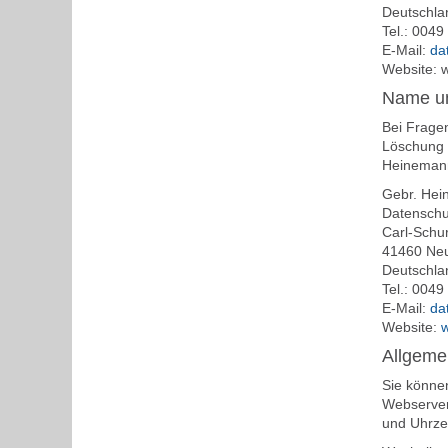
Deutschla
Tel.: 004
E-Mail:
da
Website: 
Name un
Bei Frage
Löschung v
Heineman
Gebr. He
Datenschu
Carl-Schur
41460 Ne
Deutschla
Tel.: 004
E-Mail:
da
Website:
Allgeme
Sie könne
Webserver 
und Uhrze