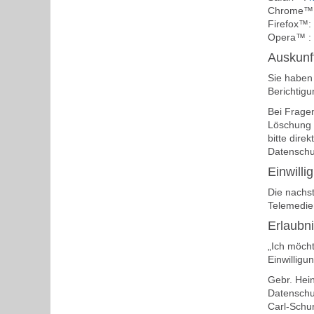
Chrome™
Firefox™:
Opera™ :
Auskunf
Sie haben 
Berichtigu
Bei Frage
Löschung 
bitte dire
Datenschu
Einwilli
Die nachst
Telemedien
Erlaubn
„Ich möch
Einwilligu
Gebr. He
Datenschu
Carl-Schur