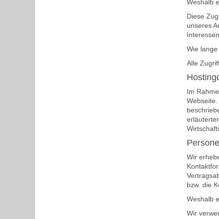
Weshalb e
Diese Zugr
unseres A
Interessen
Wie lange
Alle Zugr
Hostingd
Im Rahmen 
Webseite.
beschriebe
erläuterte
Wirtschaf
Persone
Wir erheb
Kontaktfor
Vertragsa
bzw. die 
Weshalb e
Wir verwen