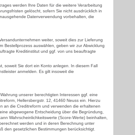
rages werden Ihre Daten für die weitere Verarbeitung
ngsfristen gelöscht, sofern Sie nicht ausdrücklich in
r hinausgehende Datenverwendung vorbehalten, die
 Versandunternehmen weiter, soweit dies zur Lieferung
e im Bestellprozess auswählen, geben wir zur Abwicklung
ragte Kreditinstitut und ggf. von uns beauftragte
, soweit Sie dort ein Konto anlegen. In diesem Fall
leister anmelden. Es gilt insoweit die
ur Wahrung unserer berechtigten Interessen ggf. eine
itreform, Hellersbergstr. 12, 41460 Neuss ein. Hierzu
en an die Creditreform und verwenden die erhaltenen
für eine abgewogene Entscheidung über die Begründung,
kann Wahrscheinlichkeitswerte (Score-Werte) beinhalten,
n berechnet werden und in deren Berechnung unter
ß den gesetzlichen Bestimmungen berücksichtigt.