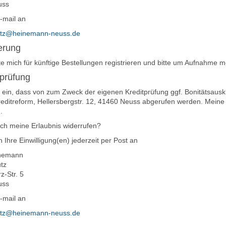
uss
-mail an
utz@heinemann-neuss.de
erung
e mich für künftige Bestellungen registrieren und bitte um Aufnahme 
sprüfung
ge ein, dass von zum Zweck der eigenen Kreditprüfung ggf. Bonitätsausk
editreform, Hellersbergstr. 12, 41460 Neuss abgerufen werden. Meine Ei
.
ich meine Erlaubnis widerrufen?
 Ihre Einwilligung(en) jederzeit per Post an
inemann
tz
z-Str. 5
uss
-mail an
utz@heinemann-neuss.de