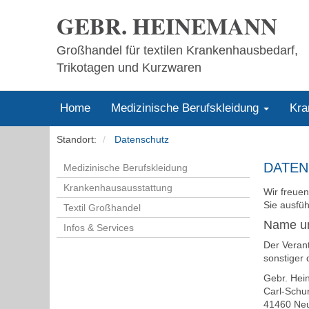
GEBR. HEINEMANN
Großhandel für textilen Krankenhausbedarf,
Trikotagen und Kurzwaren
Home
Medizinische Berufskleidung
Kra
Standort:
Datenschutz
DATEN
Medizinische Berufskleidung
Krankenhausausstattung
Wir freuen
Sie ausfü
Textil Großhandel
Name un
Infos & Services
Der Veran
sonstiger 
Gebr. He
Carl-Schur
41460 Ne