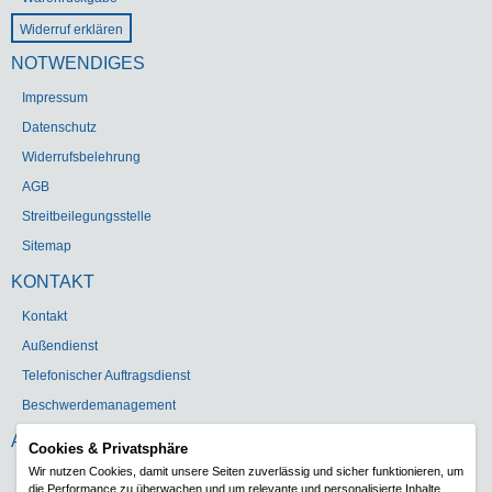
Widerruf erklären
NOTWENDIGES
Impressum
Datenschutz
Widerrufsbelehrung
AGB
Streitbeilegungsstelle
Sitemap
KONTAKT
Kontakt
Außendienst
Telefonischer Auftragsdienst
Beschwerdemanagement
ADRESSE
Cookies & Privatsphäre
Wir nutzen Cookies, damit unsere Seiten zuverlässig und sicher funktionieren, um
Gebr. Heinemann GmbH & Co. KG
die Performance zu überwachen und um relevante und personalisierte Inhalte