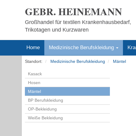
GEBR. HEINEMANN
Großhandel für textilen Krankenhausbedarf,
Trikotagen und Kurzwaren
Home
Medizinische Berufskleidung
Kra
Standort:
Medizinische Berufskleidung
Mäntel
Kasack
Hosen
Mäntel
BP Berufskleidung
OP-Bekleidung
Weiße Bekleidung