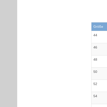
Größe
44
46
48
50
52
54