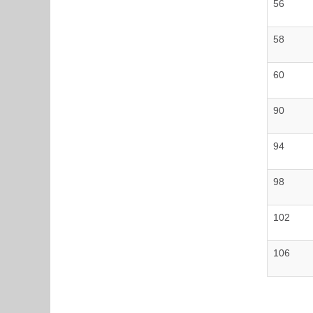
56
58
60
90
94
98
102
106