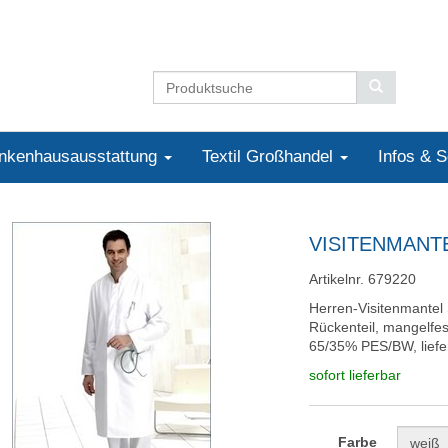
nkenhausausstattung
Textil Großhandel
Infos & 
VISITENMANT
Artikelnr. 679220
Herren-Visitenmantel 
Rückenteil, mangelfes
65/35% PES/BW, liefe
sofort lieferbar
Farbe