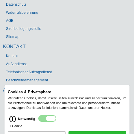
Datenschutz
Widerrufsbelehrung
AGB
Streitbeilegungsstelle
Sitemap
KONTAKT
Kontakt
Außendienst
Telefonischer Auftragsdienst
Beschwerdemanagement
ADRESSE
Cookies & Privatsphäre
Wir nutzen Cookies, damit unsere Seiten zuverlässig und sicher funktionieren, um
Gebr. Heinemann GmbH & Co. KG
die Performance zu überwachen und um relevante und personalisierte Inhalte
Carl-Schurz-Str. 5
anzuzeigen. Damit das funktioniert, sammeln wir Daten unserer Nutzer.
41460 Neuss
Notwendig
Telefon:
+49 (0)2131 1808-0
1 Cookie
Telefax: +49 (0)2131 129507