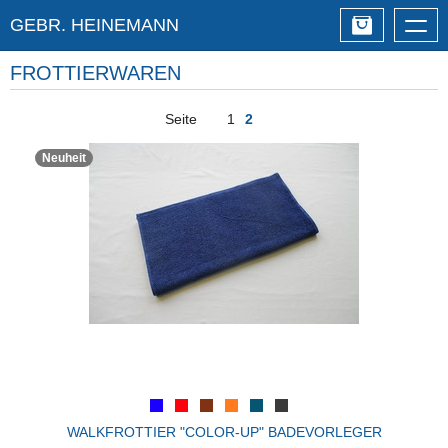
GEBR. HEINEMANN
Togg
navig
FROTTIERWAREN
Seite
1
2
Neuheit
WALKFROTTIER "COLOR-UP" BADEVORLEGER