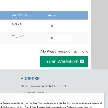
ab 200 Stück
Anzahl
5,85 €
21,45 €
Alle Preise verstehen sich netto
In den Warenkorb
ADRESSE
Gebr. Heinemann GmbH & Co. KG
Carl-Schurz-Str. 5
41460 Neuss
re Seiten zuverlässig und sicher funktionieren, um die Performance zu überwachen und
Telefon:
+49 (0)2131 1808-0
e Inhalte anzuzeigen. Damit das funktioniert, sammeln wir Daten unserer Nutzer.