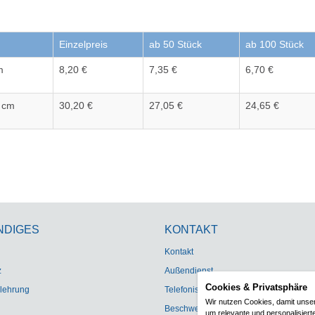
Einzelpreis
ab 50 Stück
ab 100 Stück
m
8,20 €
7,35 €
6,70 €
 cm
30,20 €
27,05 €
24,65 €
NDIGES
KONTAKT
Kontakt
z
Außendienst
Cookies & Privatsphäre
lehrung
Telefonischer Auftragsdienst
Wir nutzen Cookies, damit unse
Beschwerdemanagement
um relevante und personalisiert