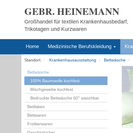
GEBR. HEINEMANN
Großhandel für textilen Krankenhausbedarf,
Trikotagen und Kurzwaren
Home
Medizinische Berufskleidung
Kra
Standort:
Krankenhausausstattung
Bettwäsche
Bettwäsche
100% Baumwolle kochfest
Mischgewebe kochfest
Bedruckte Bettwäsche 60° waschbar
Bettlaken
Bettwaren
Frottierwaren
Geschirrtücher