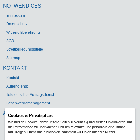
NOTWENDIGES
Impressum
Datenschutz
Widerrufsbelehrung
AGB
Streitbeilegungsstelle
Sitemap
KONTAKT
Kontakt
Außendienst
Telefonischer Auftragsdienst
Beschwerdemanagement
ADRESSE
Cookies & Privatsphäre
Wir nutzen Cookies, damit unsere Seiten zuverlässig und sicher funktionieren, um
Gebr. Heinemann GmbH & Co. KG
die Performance zu überwachen und um relevante und personalisierte Inhalte
Carl-Schurz-Str. 5
anzuzeigen. Damit das funktioniert, sammeln wir Daten unserer Nutzer.