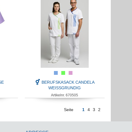
SE
BERUFSKASACK CANDELA
WEISSGRUNDIG
Artikelnr. 670505
Seite
1
4
3
2