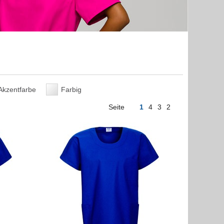
Akzentfarbe
Farbig
Seite
1
4
3
2