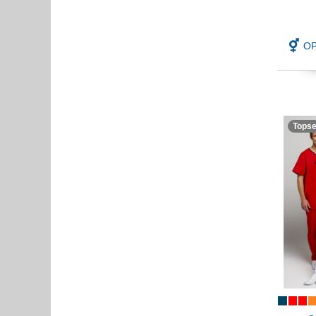
OP
Topse