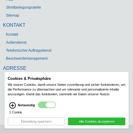
Streitbeilegungsstelle
Sitemap
KONTAKT
Kontakt
Außendienst
Telefonischer Auftragsdienst
Beschwerdemanagement
ADRESSE
Gebr. Heinemann GmbH & Co. KG
Cookies & Privatsphäre
Wir nutzen Cookies, damit unsere Seiten zuverlässig und sicher funktionieren, um
Carl-Schurz-Str. 5
die Performance zu überwachen und um relevante und personalisierte Inhalte
41460 Neuss
anzuzeigen. Damit das funktioniert, sammeln wir Daten unserer Nutzer.
Telefon:
+49 (0)2131 1808-0
Notwendig
Telefax: +49 (0)2131 129507
1 Cookie
E-Mail:
info@heinemann-neuss.de
Einstellung speichern
Alle Cookies akzeptieren