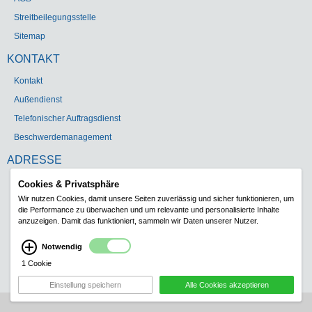
Streitbeilegungsstelle
Sitemap
KONTAKT
Kontakt
Außendienst
Telefonischer Auftragsdienst
Beschwerdemanagement
ADRESSE
Gebr. Heinemann GmbH & Co. KG
Cookies & Privatsphäre
Wir nutzen Cookies, damit unsere Seiten zuverlässig und sicher funktionieren, um
Carl-Schurz-Str. 5
die Performance zu überwachen und um relevante und personalisierte Inhalte
41460 Neuss
anzuzeigen. Damit das funktioniert, sammeln wir Daten unserer Nutzer.
Telefon:
+49 (0)2131 1808-0
Notwendig
Telefax: +49 (0)2131 129507
1 Cookie
E-Mail:
info@heinemann-neuss.de
Einstellung speichern
Alle Cookies akzeptieren